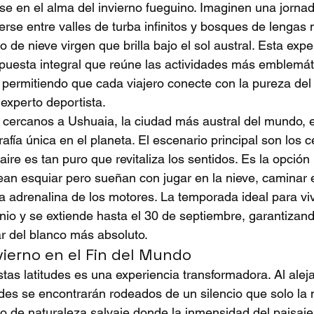
rse en el alma del invierno fueguino. Imaginen una jorna
rse entre valles de turba infinitos y bosques de lengas m
 de nieve virgen que brilla bajo el sol austral. Esta expe
uesta integral que reúne las actividades más emblemáti
, permitiendo que cada viajero conecte con la pureza del 
experto deportista.
s cercanos a 
Ushuaia, la ciudad más austral del mundo
, 
fía única en el planeta. El escenario principal son los c
aire es tan puro que revitaliza los sentidos. Es la opción
an esquiar pero sueñan con jugar en la nieve, caminar e
la adrenalina de los motores. La temporada ideal para viv
nio y se extiende hasta el 30 de septiembre, garantizan
ar del blanco más absoluto.
vierno en el Fin del Mundo
estas latitudes es una experiencia transformadora. Al alej
edes se encontrarán rodeados de un silencio que solo l
no de naturaleza salvaje donde la inmensidad del paisaj