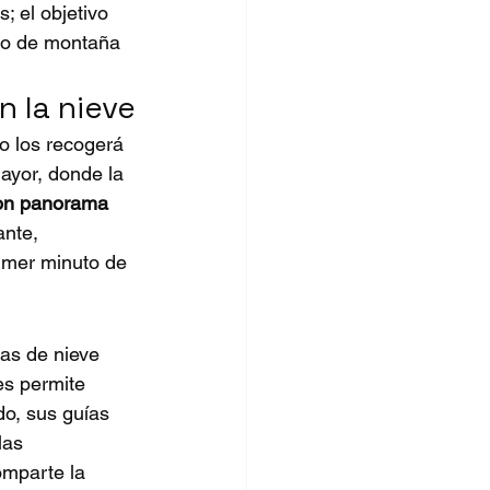
; el objetivo 
io de montaña 
n la nieve
o los recogerá 
Mayor, donde la 
on panorama 
nte, 
rimer minuto de 
as de nieve 
es permite 
do, sus guías 
las 
omparte la 