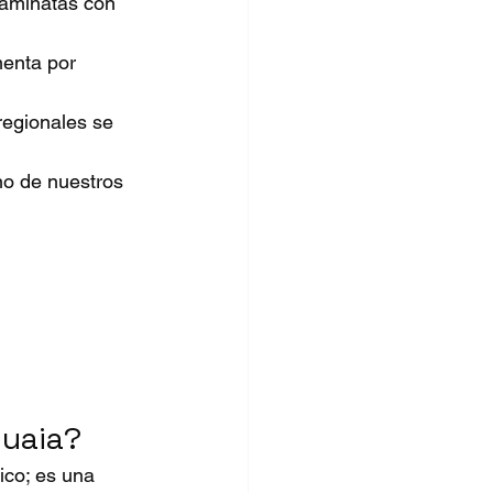
 caminatas con 
menta por 
egionales se 
no de nuestros 
huaia?
ico; es una 