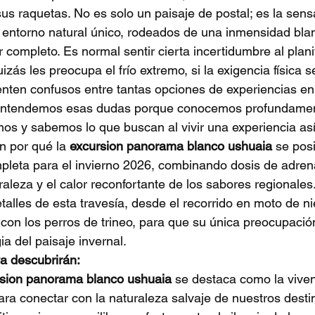
sus raquetas. No es solo un paisaje de postal; es la sens
 entorno natural único, rodeados de una inmensidad bla
 completo. Es normal sentir cierta incertidumbre al plani
izás les preocupa el frío extremo, si la exigencia física
nten confusos entre tantas opciones de experiencias en 
 entendemos esas dudas porque conocemos profundamen
os y sabemos lo que buscan al vivir una experiencia así
án por qué la 
excursion panorama blanco ushuaia
 se pos
leta para el invierno 2026, combinando dosis de adrena
raleza y el calor reconfortante de los sabores regionale
etalles de esta travesía, desde el recorrido en moto de ni
con los perros de trineo, para que su única preocupació
ia del paisaje invernal.
va descubrirán:
sion panorama blanco ushuaia
 se destaca como la viven
ra conectar con la naturaleza salvaje de nuestros desti