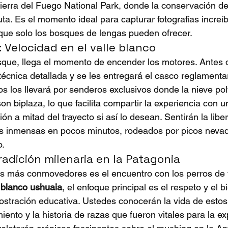
ierra del Fuego National Park
, donde la conservación de
uta. Es el momento ideal para capturar fotografías increíb
o que solo los bosques de lengas pueden ofrecer.
 Velocidad en el valle blanco
sque, llega el momento de encender los motores. Antes de
técnica detallada y se les entregará el casco reglamentari
os los llevará por senderos exclusivos donde la nieve pol
on biplaza, lo que facilita compartir la experiencia con
ión a mitad del trayecto si así lo desean. Sentirán la libe
ias inmensas en pocos minutos, rodeados por picos neva
o.
adición milenaria en la Patagonia
 más conmovedores es el encuentro con los perros de t
blanco ushuaia
, el enfoque principal es el respeto y el 
stración educativa. Ustedes conocerán la vida de estos 
ento y la historia de razas que fueron vitales para la ex