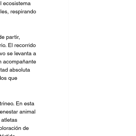
l ecosistema 
les, respirando 
 partir, 
o. El recorrido 
vo se levanta a 
 un acompañante 
rtad absoluta 
dos que 
rineo. En esta 
bienestar animal 
atletas 
ploración de 