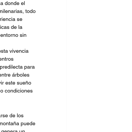
da donde el 
ilenarias, todo 
riencia se 
cas de la 
entorno sin 
esta vivencia 
entros 
 predilecta para 
ntre árboles 
ir este sueño 
do condiciones 
arse de los 
a montaña puede 
e genera un 