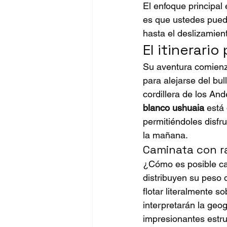
El enfoque principal 
es que ustedes pueda
hasta el deslizamient
El itinerari
Su aventura comienza
para alejarse del bul
cordillera de los An
blanco ushuaia
 está
permitiéndoles disfru
la mañana.
Caminata con r
¿Cómo es posible ca
distribuyen su peso 
flotar literalmente 
interpretarán la geog
impresionantes estru