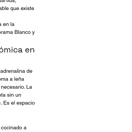
ártida, 
able que existe 
 en la 
orama Blanco
 y 
ómica en 
 adrenalina de 
roma a leña 
necesario. La 
ta sin un 
. Es el espacio 
 cocinado a 