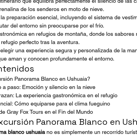
 itinerario que equilibra perfectamente el silencio de las
renalina de los senderos en moto de nieve.
la preparación esencial, incluyendo el sistema de vesti
utar del entorno sin preocuparse por el frío.
stronómica en refugios de montaña, donde los sabores r
 refugio perfecto tras la aventura.
 elegir una experiencia segura y personalizada de la ma
que aman y conocen profundamente el entorno.
ntenidos
ursión Panorama Blanco en Ushuaia?
so a paso: Emoción y silencio en la nieve
azan: La experiencia gastronómica en el refugio
ncial: Cómo equiparse para el clima fueguino
 de Gray Fox Tours en el Fin del Mundo
Excursión Panorama Blanco en Us
ma blanco ushuaia
 no es simplemente un recorrido turíst