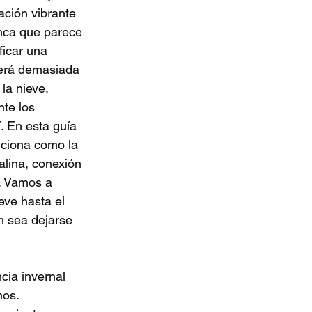
ación vibrante 
nca que parece 
ficar una 
 será demasiada 
la nieve.
te los 
. En esta guía 
iciona como la 
lina, conexión 
s. Vamos a 
eve hasta el 
n sea dejarse 
cia invernal 
nos.