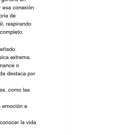
ir esa conexión 
oria de 
él, respirando 
 completo.
señado 
sica extrema. 
omance o 
da destaca por 
es, como las 
e emoción a 
conocer la vida 