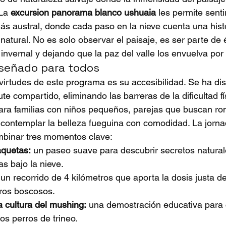
La 
excursion panorama blanco ushuaia
 les permite sent
más austral, donde cada paso en la nieve cuenta una hist
 natural. No es solo observar el paisaje, es ser parte de 
invernal y dejando que la paz del valle los envuelva por
señado para todos
irtudes de este programa es su accesibilidad. Se ha di
te compartido, eliminando las barreras de la dificultad fí
para familias con niños pequeños, parejas que buscan r
contemplar la belleza fueguina con comodidad. La jorna
ombinar tres momentos clave:
aquetas:
 un paseo suave para descubrir secretos natural
as bajo la nieve.
 un recorrido de 4 kilómetros que aporta la dosis justa d
ros boscosos.
a cultura del mushing:
 una demostración educativa para 
los perros de trineo.