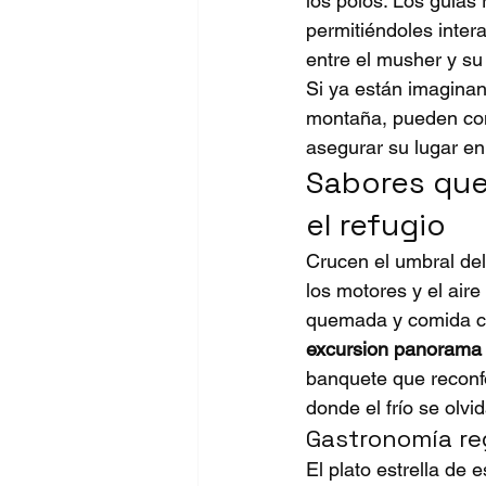
los polos. Los guías 
permitiéndoles inter
entre el musher y su 
Si ya están imaginand
montaña, pueden cons
asegurar su lugar en 
Sabores que
el refugio
Crucen el umbral del 
los motores y el aire
quemada y comida cas
excursion panorama 
banquete que reconfo
donde el frío se olv
Gastronomía reg
El plato estrella de