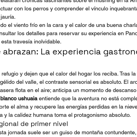
relatarán crónicas fascinantes sobre el mushing en la Ant
actuar con los perros y comprender el vínculo inquebrant
jauría.
o el viento frío en la cara y el calor de una buena charla
ultar los detalles para reservar su 
experiencia en Pan
esta travesía inolvidable.
 abrazan: La experiencia gastron
refugio y dejen que el calor del hogar los reciba. Tras la
 gélido del valle, el contraste sensorial es absoluto. El a
era flota en el aire; anticipa un momento de descanso 
blanco ushuaia
 entiende que la aventura no está comple
rte el alma y recupere las energías perdidas en la nieve
ida y la calidez humana toma el protagonismo absoluto.
ional de primer nivel
 esta jornada suele ser un guiso de montaña contundente,