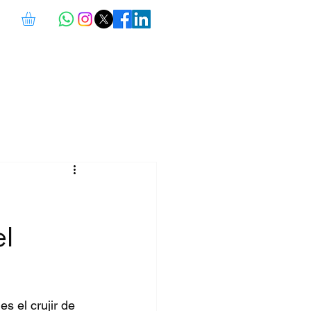
el
s el crujir de 