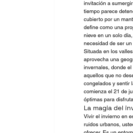
invitación a sumergi
tiempo parece detene
cubierto por un manto
define como una prop
nieve en un solo día
necesidad de ser un 
Situada en los valle
aprovecha una geogra
invernales, donde el 
aquellos que no dese
congelados y sentir 
comienza el 21 de ju
óptimas para disfrut
La magia del in
Vivir el invierno en 
ruidos urbanos, ust
ofrecer. Es un entor