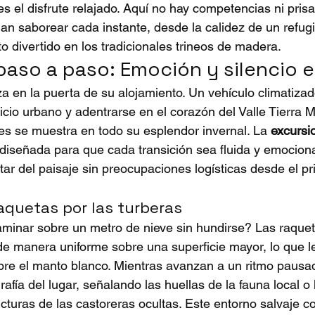
es el disfrute relajado. Aquí no hay competencias ni prisas
n saborear cada instante, desde la calidez de un refug
o divertido en los tradicionales trineos de madera.
o paso a paso: Emoción y silencio e
 en la puerta de su alojamiento. Un vehículo climatizad
licio urbano y adentrarse en el corazón del Valle Tierra 
des se muestra en todo su esplendor invernal. La 
excursi
 diseñada para que cada transición sea fluida y emociona
tar del paisaje sin preocupaciones logísticas desde el p
aquetas por las turberas
minar sobre un metro de nieve sin hundirse? Las raquet
de manera uniforme sobre una superficie mayor, lo que l
sobre el manto blanco. Mientras avanzan a un ritmo pausa
rafía del lugar, señalando las huellas de la fauna local o 
cturas de las castoreras ocultas. Este entorno salvaje c