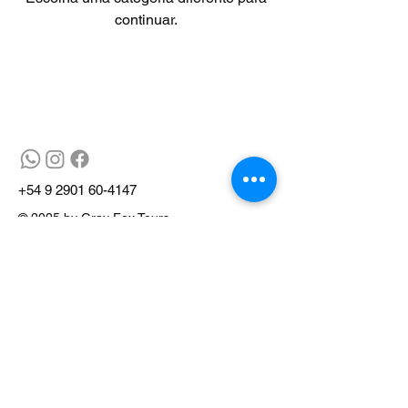
continuar.
+54 9 2901 60-4147
© 2025 by Gray Fox Tours
Site desenvolvido por Gryphus Project
Management
Site desenvolvido por Gryphus Project
Management
info@grayfox.tur.ar
V9410 Ushuaia, Tierra del Fuego,
Argentina
Gray Fox Tours EVyT