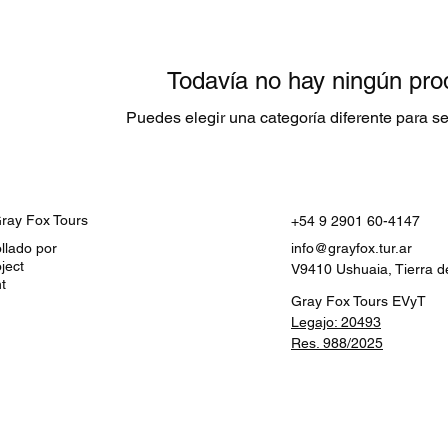
Todavía no hay ningún prod
Puedes elegir una categoría diferente para s
ray Fox Tours
+54 9 2901 60-4147
ollado por
info@grayfox.tur.ar
ject
V9410 Ushuaia, Tierra d
t
Gray Fox Tours EVyT
Legajo: 20493
Res. 988/2025