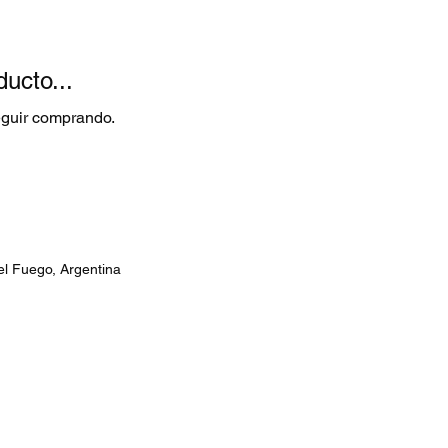
ucto...
eguir comprando.
el Fuego, Argentina